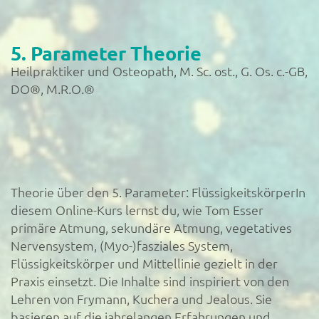
5. Parameter Theorie
Heilpraktiker und Osteopath, M. Sc. ost., G. Os. c.-GB,
DO®, M.R.O.®
Theorie über den 5. Parameter: FlüssigkeitskörperIn
diesem Online-Kurs lernst du, wie Tom Esser
primäre Atmung, sekundäre Atmung, vegetatives
Nervensystem, (Myo-)fasziales System,
Flüssigkeitskörper und Mittellinie gezielt in der
Praxis einsetzt. Die Inhalte sind inspiriert von den
Lehren von Frymann, Kuchera und Jealous. Sie
basieren auf die jahrelangen Erfahrungen und