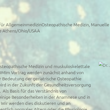
t für AllgemeinmedizinOsteopathische Medizin, Manuelle 
ne Athens/Ohio/USAA
 Osteopathische Medizin und muskuloskelettale
 OMIm Vortrag werden zunächst anhand von
r Bedeutung der geriatrische Osteopathie
wird in der Zukunft der Gesundheitsversorgung
 Als Basis für das Verständnis von
 einige Besonderheiten in der Anamnese und in
Wir werden dies diskutieren und an
igentlich normales Altern oder die Physiologie