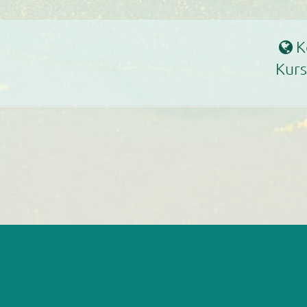
K
Kur