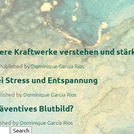
ere Kraftwerke verstehen und stär
Published by
Dominique García Ríos
i Stress und Entspannung
lished by
Dominique García Ríos
räventives Blutbild?
ished by
Dominique García Ríos
Search